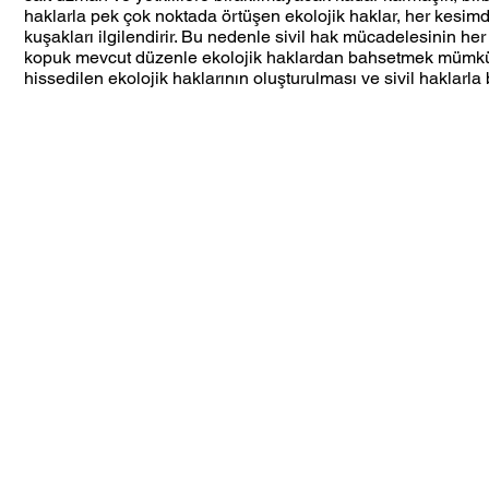
haklarla pek çok noktada örtüşen ekolojik haklar, her kesi
kuşakları ilgilendirir. Bu nedenle sivil hak mücadelesinin her
kopuk mevcut düzenle ekolojik haklardan bahsetmek mümkün 
hissedilen ekolojik haklarının oluşturulması ve sivil haklarl