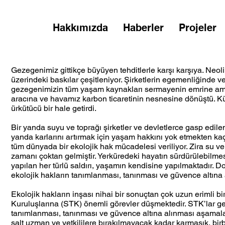
Hakkımızda
Haberler
Projeler
Gezegenimiz gittikçe büyüyen tehditlerle karşı karşıya. Neoli
üzerindeki baskılar çeşitleniyor. Şirketlerin egemenliğinde ve 
gezegenimizin tüm yaşam kaynakları sermayenin emrine ama
aracına ve havamız karbon ticaretinin nesnesine dönüştü. Kür
ürkütücü bir hale getirdi.
Bir yanda suyu ve toprağı şirketler ve devletlerce gasp edilen 
yanda karlarını artırmak için yaşam hakkını yok etmekten ka
tüm dünyada bir ekolojik hak mücadelesi veriliyor. Zira su v
zamanı çoktan gelmiştir. Yerküredeki hayatın sürdürülebilmesi
yapılan her türlü saldırı, yaşamın kendisine yapılmaktadır. 
ekolojik hakların tanımlanması, tanınması ve güvence altına
Ekolojik hakların inşası nihai bir sonuçtan çok uzun erimli b
Kuruluşlarına (STK) önemli görevler düşmektedir. STK’lar ge
tanımlanması, tanınması ve güvence altına alınması aşamaları
salt uzman ve yetkililere bırakılmayacak kadar karmaşık, birbi