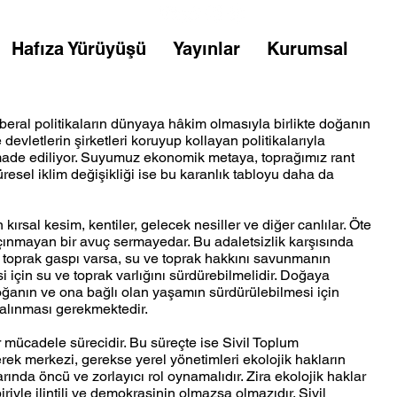
Hafıza Yürüyüşü
Yayınlar
Kurumsal
beral politikaların dünyaya hâkim olmasıyla birlikte doğanın
devletlerin şirketleri koruyup kollayan politikalarıyla
de ediliyor. Suyumuz ekonomik metaya, toprağımız rant
esel iklim değişikliği ise bu karanlık tabloyu daha da
kırsal kesim, kentiler, gelecek nesiller ve diğer canlılar. Öte
çınmayan bir avuç sermayedar. Bu adaletsizlik karşısında
e toprak gaspı varsa, su ve toprak hakkını savunmanın
 için su ve toprak varlığını sürdürebilmelidir. Doğaya
Doğanın ve ona bağlı olan yaşamın sürdürülebilmesi için
 alınması gerekmektedir.
ir mücadele sürecidir. Bu süreçte ise Sivil Toplum
rek merkezi, gerekse yerel yönetimleri ekolojik hakların
nda öncü ve zorlayıcı rol oynamalıdır. Zira ekolojik haklar
riyle ilintili ve demokrasinin olmazsa olmazıdır. Sivil